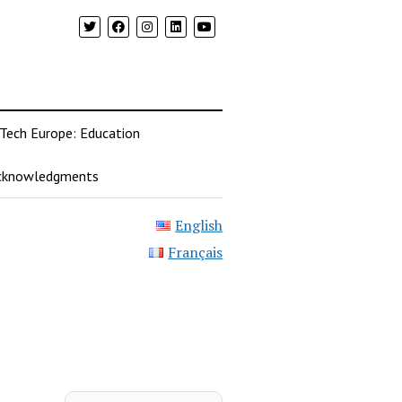
 Tech Europe: Education
cknowledgments
English
Français