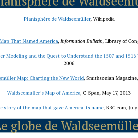
planisphère de Waldseemü
Planisphère de Waldseemüller
, Wikipedia
Map That Named America
,
Information Bulletin
, Library of Con
r Modeling and the Quest to Understand the 1507 and 1516
2006
müller Map: Charting the New World
, Smithsonian Magazine,
Waldseemuller’s Map of America
, C-Span, May 17, 2013
c story of the map that gave America its name
, BBC.com, July
Le globe de Waldseemülle