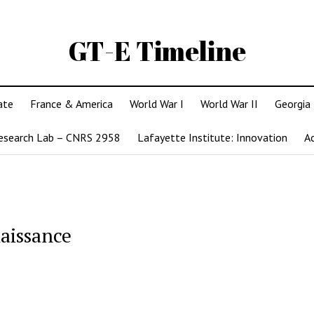
GT-E Timeline
ate
France & America
World War I
World War II
Georgia
Research Lab – CNRS 2958
Lafayette Institute: Innovation
A
aissance