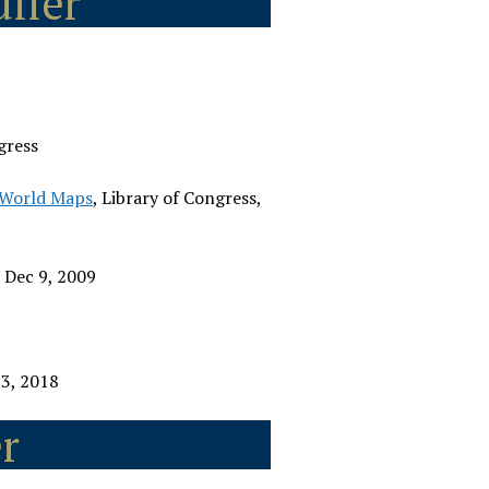
ller
gress
 World Maps
, Library of Congress,
 Dec 9, 2009
 3, 2018
r