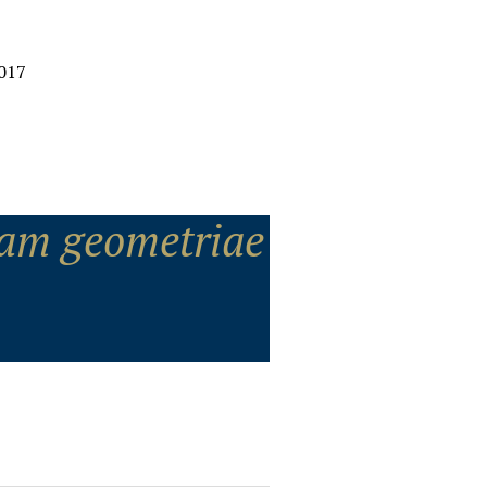
2017
am geometriae