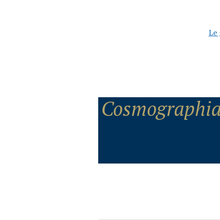
Le 
Cosmographia