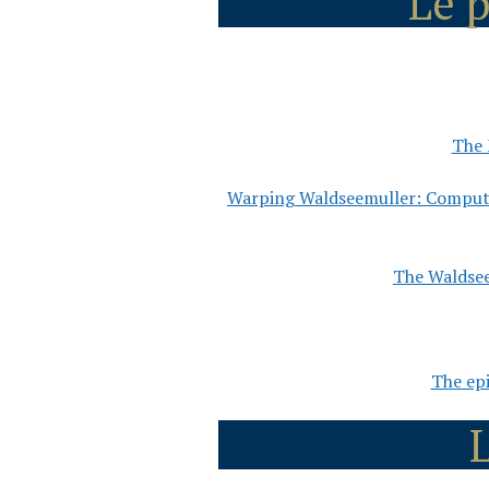
Le 
The 
Warping Waldseemuller: Compute
The Waldsee
The epi